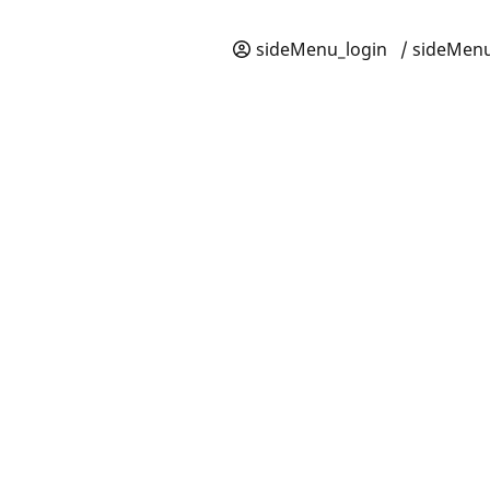
sideMenu_login
/ sideMenu